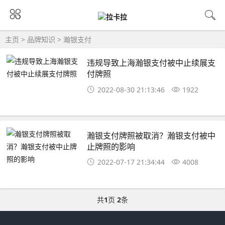
主页
>
品牌知识
>
瀚银支付
违规导致上海瀚银支付被中止续展支
付牌照
2022-08-30 21:13:46
1922
瀚银支付牌照被取消？瀚银支付被中
止牌照的影响
2022-07-17 21:34:44
4008
共
1
页
2
条