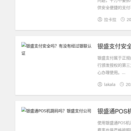
问题，千万不要拆
供安全便捷的支付平
拉卡拉
20
银盛支付安
银盛支付属于正规
行颁发授权的第三
心办理使用。...
lakala
20
银盛通POS
使用银盛通POS
费率也是严格按照