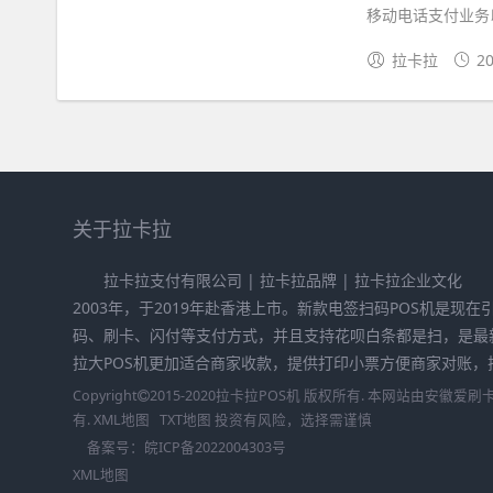
移动电话支付业务以
拉卡拉
20
关于拉卡拉
拉卡拉支付有限公司 | 拉卡拉品牌 | 拉卡拉企业文化
2003年，于2019年赴香港上市。新款电签扫码POS机是现
码、刷卡、闪付等支付方式，并且支持花呗白条都是扫，是最
拉大POS机更加适合商家收款，提供打印小票方便商家对账，拉卡
Copyright
2015-2020
拉卡拉POS机
版权所有. 本网站由
安徽爱刷
有.
XML地图
TXT地图
投资有风险，选择需谨慎
备案号：
皖ICP备2022004303号
XML地图