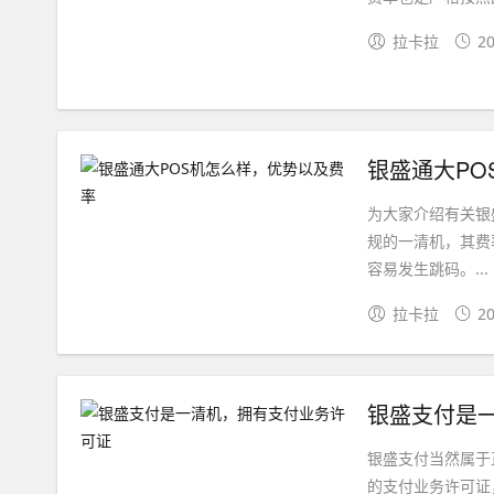
拉卡拉
20
银盛通大PO
为大家介绍有关银
规的一清机，其费
容易发生跳码。...
拉卡拉
20
银盛支付是
银盛支付当然属于
的支付业务许可证