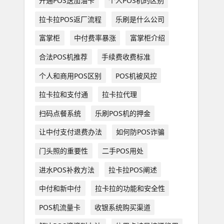
开通POS送加油卡
个人POS机的区别
拉卡拉POS返厂流程
乐刷是什么公司
富掌柜
中付费率暴涨
富掌柜介绍
合法POS机推荐
手续费收费标准
个人和商用POS区别
POS机被风控
拉卡拉和支付通
拉卡拉代理
扫码点餐系统
乐刷POS机的押金
让中付支付退费办法
如何防POS诈骗
门头照的重要性
二手POS用处
进水POS补救方法
拉卡拉POS阐述
中付和新中付
拉卡拉的功能和安全性
POS机流量卡
收银系统购买渠道