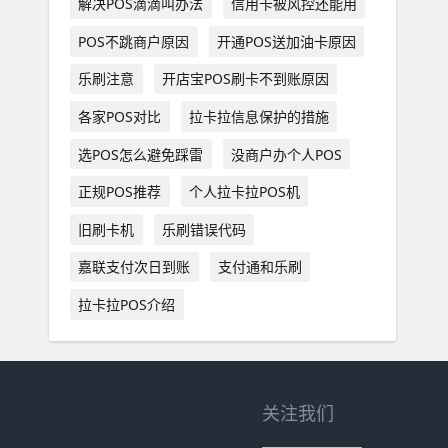
解决POS滴滴叫办法
信用卡被风控还能用
POS不跳商户原因
开通POS送加油卡原因
乐刷注意
开店宝POS刷卡不到账原因
各家POS对比
拉卡拉信息保护的措施
选POS怎么避免踩雷
没商户办个人POS
正规POS推荐
个人拉卡拉POS机
旧刷卡机
乐刷错误代码
嘉联支付次日到账
支付通和乐刷
拉卡拉POS介绍
关注我们