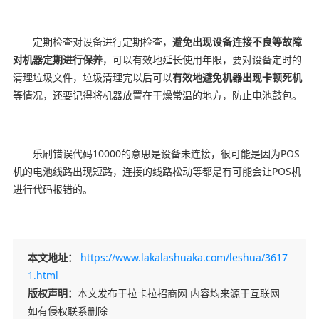
定期检查对设备进行定期检查，
避免出现设备连接不良等故障
对机器定期进行保养
，可以有效地延长使用年限，要对设备定时的
清理垃圾文件，垃圾清理完以后可以
有效地避免机器出现卡顿死机
等情况，还要记得将机器放置在干燥常温的地方，防止电池鼓包。
乐刷错误代码10000的意思是设备未连接，很可能是因为POS
机的电池线路出现短路，连接的线路松动等都是有可能会让POS机
进行代码报错的。
本文地址：
https://www.lakalashuaka.com/leshua/3617
1.html
版权声明：
本文发布于拉卡拉招商网 内容均来源于互联网
如有侵权联系删除