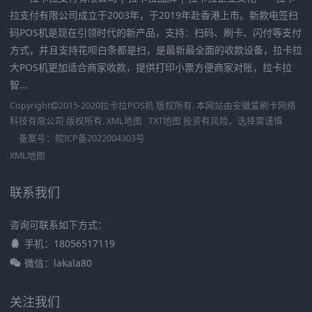
拉支付有限公司成立于2003年，于2019年赴香港上市。新款电签扫
码POS机是现在引领时代的新产品，支持：扫码、刷卡、闪付等支付
方式，并且支持花呗白条都是扫，是最新最全面的收款设备，拉卡拉
大POS机更加适合商家收款，提供打印小票方便商家对账，拉卡拉
智...
Copyright
2015-2020
拉卡拉POS机
版权所有. 本网站由
安徽爱刷卡网络
科技有限公司
版权所有.
XML地图
TXT地图
投资有风险，选择需谨慎
备案号：
皖ICP备2022004303号
XML地图
联系我们
咨询可联系如下方式：
手机：18056517119
微信：lakala80
关注我们