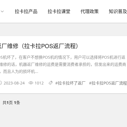
拉卡拉产品
拉卡拉课堂
代理政策
知识普及
厂维修（拉卡拉POS返厂流程）
机坏了，在客户不想换POS机的情况下，用户可以选择将POS机进行返
维修的话，机器返厂维修的运费是需要消费者承担的，但发出来的运费商
而且人为的损坏机...
2023-08-24
1012
#
拉卡拉坏了返厂
#
拉卡拉POS返厂流程
共
1
页
1
条