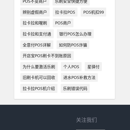
POS不变商户
乐刷安全快捷方便
辨别虚假商户
拉卡拉POS
POS机扣99
拉卡拉和喔刷
POS商户
拉卡拉和支付通
银行POS怎么办理
全意付POS详解
如何防POS诈骗
开店宝POS刷卡不到账原因
为什么要激活乐刷
个人POS
星驿付
旧刷卡机可以回收
进水POS补救方法
拉卡拉POS机介绍
乐刷错误代码
关注我们