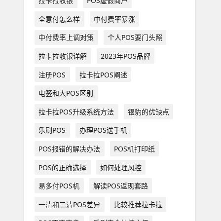
拉卡拉收银
POS虚假商户
全意付怎么样
中付费率暴涨
中付费率上调对策
个人POS要门头照
拉卡拉收银详解
2023年POS品牌
注册POS
拉卡拉POS阐述
电签和大POS区别
拉卡拉POS升级系统方法
银豹的优缺点
乐刷POS
办理POS送手机
POS报错的解决办法
POS机打印纸
POS的正确选择
如何处理风控
易多付POS机
解读POS返现套路
一清和二清POS差异
比较推荐拉卡拉