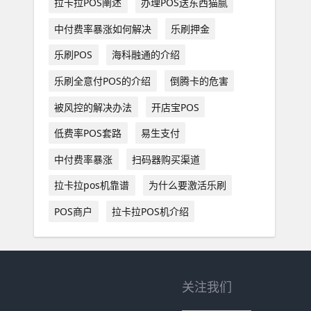
拉卡拉POS阐述
办理POS送东西猫腻
中付费率暴涨如何解决
乐刷押金
乐刷POS
海科融通的介绍
乐刷全意付POS的介绍
倒腾卡的危害
被风控的解决办法
开店宝POS
低费率POS套路
易生支付
中付费率暴涨
扫码器购买渠道
拉卡拉pos机靠谱
为什么要激活乐刷
POS商户
拉卡拉POS机介绍
关注我们