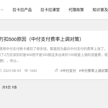
拉卡拉产品
拉卡拉课堂
代理政策
知识普及
万扣500原因（中付支付费率上调对策）
用中付支付刷卡被扣了很多钱，那是因为最近中付支付的费率上涨了，
了2万应该扣的是400而不是500那这多出来的100就是上调的流量费，现
费），所以...
2023-08-03
1642
#
中付支付
#
中付费率上调对策
共
1
页
1
条