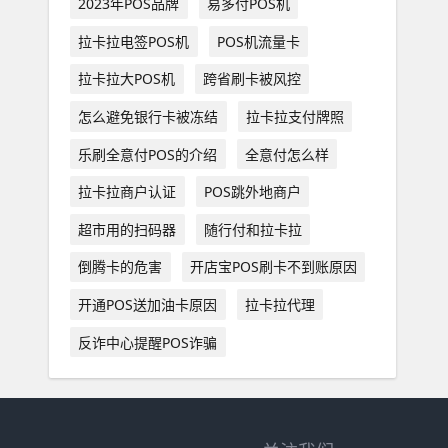
2023年POS品牌
易多付POS机
拉卡拉电签POS机
POS机流量卡
拉卡拉大POS机
跨省刷卡被风控
怎么避免银行卡被冻结
拉卡拉支付牌照
乐刷全意付POS的介绍
全意付怎么样
拉卡拉商户认证
POS跳外地商户
超市用的扫码器
随行付和拉卡拉
倒腾卡的危害
开店宝POS刷卡不到账原因
开通POS送加油卡原因
拉卡拉代理
反诈中心提醒POS诈骗