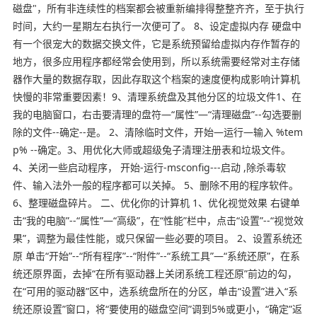
磁盘"，所有非连续性的档案都会被重新编排得整整齐齐，至于执行
时间，大约一星期左右执行一次便可了。 8、设定虚拟内存 硬盘中
有一个很宠大的数据交换文件，它是系统预留给虚拟内存作暂存的
地方，很多应用程序都经常会使用到，所以系统需要经常对主存储
器作大量的数据存取，因此存取这个档案的速度便构成影响计算机
快慢的非常重要因素！9、清理系统盘及其他分区的垃圾文件1、在
我的电脑窗口，右击要清理的盘符—“属性”—“清理磁盘”--勾选要删
除的文件--确定--是。 2、清除临时文件，开始—运行—输入 %tem
p% --确定。3、用优化大师或超级兔子清理注册表和垃圾文件。
4、关闭一些启动程序， 开始-运行-msconfig---启动 ,除杀毒软
件、输入法外一般的程序都可以关掉。 5、删除不用的程序软件。
6、整理磁盘碎片。 二、优化你的计算机 1、优化视觉效果 右键单
击“我的电脑”--“属性”—“高级”，在“性能”栏中，点击“设置”--“视觉效
果”，调整为最佳性能，或只保留一些必要的项目。 2、设置系统还
原 单击“开始”--“所有程序”--“附件”--“系统工具”—“系统还原”，在系
统还原界面，去掉“在所有驱动器上关闭系统工程还原”前边的勾，
在“可用的驱动器”区中，选系统盘所在的分区，单击“设置”进入“系
统还原设置”窗口，将“要使用的磁盘空间”调到5%或更小，“确定”返