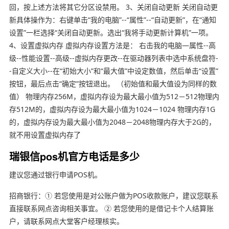
回，按上述方法将其它分区设禁用。 3、关闭自动更新 关闭自动更
新具体操作为：右键单击“我的电脑”--“属性”--“自动更新”，在“通知
设置”一栏选择“关闭自动更新。选出“我将手动更新计算机”一项。
4、设置虚拟内存 虚拟内存设置方法是： 右击我的电脑—属性--高
级--性能设置--高级--虚拟内存更改--在驱动器列表中选中系统盘符-
-自定义大小--在“初始大小”和“最大值”中设定数值，然后单击“设置”
按钮，最后点击“确定”按钮退出。 （初始值和最大值设为同样的数
值） 物理内存256M，虚拟内存设为最大最小值为512－512物理内
存512M的，虚拟内存设为最大最小值为1024－1024 物理内存1G
的，虚拟内存设为最大最小值为2048－2048物理内存大于2G的，
就不用设置虚拟内存了
瑞银信pos机官方电话是多少
建议您通过银行申请POS机。
招商银行：① 若您使用是对公账户做为POS收款账户，建议您联系
直接联系网点咨询相关事宜。 ② 若您使用的是借记卡个人结算账
户，请联系网点大堂客户经理核实。