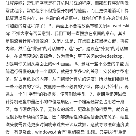
驻程序呢？常驻程序就是在开机时加载的程序，而那些程序就叫做
常驻程序。常驻程序不但拖慢开机时的速度，而且更快地消耗计算
机资源以及内存，在"启动"的对话框中，就会详细列出在启动电脑
时加载的常驻程序了！ 5、桌面上不要摆放桌布和关闭activedeskt
op 不知大家有否留意到，我们平时一直摆放在桌面的桌布，其实
是很浪费计算机资源的！关闭方法是：在桌面上按鼠标右键，再按
内容，然后在"背景"的对话框中，选" 无"，建议在"外观"的对话框
中，在桌面预设的青绿色，改为黑色；至于关闭activedesktop，
即是叫你关闭从桌面上的web画面。 6、删除一些不必要的字型 系
统运行得慢的其中一个原因，就是字型多少的关系！安装的字型愈
多，就占用愈多的内存，从而拖慢计算机的速度！所以我们要删除
一些不必要的字型。要删除一些不必要的字型，你可到控制台，再
进去一个叫"字型"的数据夹，便可删除字型。7、定期重组硬磁盘
计算机硬盘中最细小的单位是扇区，一个档案通常会占用若干扇
区，每当硬盘用久了，无数次的新增、更改和删除档案后，就会造
成很多断断续续的扇区，因而非连续性的档案便会愈来愈多，硬盘
磁头便需要花更多时间跳来跳去来读取数据，这就导致硬盘速度减
慢。有见及此，windows才会有"重组磁盘"出现。只要执行"重组