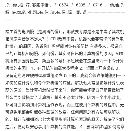
,为, 你 ,推 ,荐, 客服电话 ： 〞0574...〞6335...〞0716...，他,会,为,
解 ,决,你,的,难,题,,有,信 ,誉,有,保 ,障，靠, 谱,================
===
楼主首先电脑慢（是离谱的慢），那就要考虑是不是中毒了其次机
箱风扇声音是不是大？！CPU散热不良，机器也会非常卡的另外电
脑慢\卡的原因，告诉你！希望能对你有所帮助 有很多人，都说自
已的计算机如何慢、如何慢，其实令自已的计算机慢的原因，如果
将所有原因算出来，简直多的是！不过我会在这里简介一下令计算
机慢的主因！ 1、在开机时加载太多程序 2、桌面上开启桌布 3、
没有定期清理硬磁盘和重组硬盘 以下的，我就会很详细地说明一下
如何加速计算机和令计算机慢的病征，解决七大常见影响计算机表
现的原凶。当计算机忽然慢下来时，你可能会怀疑自己是否做错了
甚么而引致损害了计算机？其实不必太介怀，因为一个小小改变，
都可能会影响到计算机运作表现，而且在使用计算机的过程中，无
可避免地都会引起各种些微的改变。任何问题总有方法可以解决
的，就让我细细道出七大常见影响计算机表现的原因，解决了它们
之后，便可以安心享用计算机的高性能。 4、删除常驻程序 何谓常